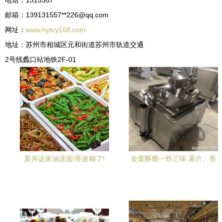
电话：1315387**
邮箱：139131557**
226@qq.com
网址：
www.hytcy168.com
地址：苏州市相城区元和街道苏州市轨道交通
2号线蠡口站地铁2F-01
直奔这家油泼面!香迷糊了!
金黄酥脆一炸三味 薯片、香
蕉片与油豆腐泡的餐饮供应
链革命