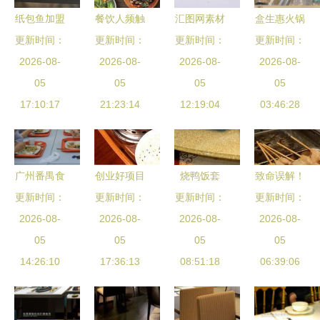
纸包鱼加盟
餐饮人频触
汇图网素材
盒生惠火锅
餐饮市场未
更新时间：
食品安全底
更新时间：
更新时间：
灵感 肉松
更新时间：
食材超市
来的必由之
2026-08-
线，甩手掌
2026-08-
类餐饮的视
2026-08-
餐饮新零售
2026-08-
05
路
柜告诉你如
05
觉构图与菜
05
时代的便携
05
17:10:17
何最大程度
21:23:14
12:19:04
品展示
火锅革命
03:46:28
降低损失
广州番禺食
创业好项目
烧鸭饭套
致命误解！
堂蔬菜配送
更新时间：
更新时间：
指南 选择
更新时间：
餐,中国菜
这些人压根
更新时间：
与团体餐上
2026-08-
餐饮加盟的
2026-08-
系,食品餐
2026-08-
不适合做餐
2026-08-
门服务的专
05
三大关键要
05
饮,摄影素
05
饮，你中招
05
14:26:10
家
17:36:13
素
材,汇图网
08:51:18
06:39:06
了吗？