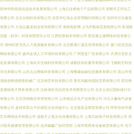
丛讯商贸有限公司
杭州南爵网络科技有限公司
宁波市海曙区嘉诚网络科技有限公司
郑州华和得易信息技术发展有限公司
上海亿佳睿电子产品有限公司
邯郸市正邦化工
有限公司
北京尔朝科技有限公司
东莞市红海企业管理顾问有限公司
深圳市亿欣服装
有限公司
大连众鑫道创业咨询有限公司
海南电影网
义乌市毅瑜贸易有限公司
私域新
流量（杭州）科技有限责任公司
江西恒新制衣有限公司
西安康之缘网络科技有限公
司
湖州织里无忧人力资源服务有限公司
北京辉洒汇酒店管理有限公司
厦门优泥克如
网络有限公司
扬州金强人工环境科技有限公司
广州慧亚广告有限公司
天津巨音阶文
化发展有限公司
上海向兵生物科技有限公司
成都优布纺窗帘有限公司
飞顺航空科技
河北有限公司
山东点点网络科技有限公司
上海陶迦金融信息服务有限公司
昆山市张
浦镇创惟德精密机械厂
北京例芝科技有限公司
青岛鸿鑫冉国际贸易有限公司
西安唯
道康络电子商务有限公司
吉林省松讯信息技术有限责任公司
北京云游记国际旅行社
有限公司
北京优锦物业管理有限公司
山东精品文化产业有限公司
河北大赢电气设备
有限公司
盘锦市双台子区精彩文化传媒中心
北京辣星朵商贸有限公司
呼和浩特市索
艺乐网络技术有限公司
成都天之视文化传播有限公司
上海沉姑电子科技有限公司
四
川陆禾健康管理有限公司
达州躺赢广告经营部
上海邦杳商务设备租赁有限公司
光子