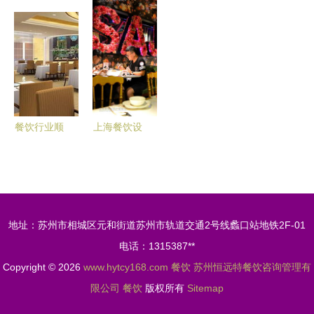
系,食品餐
不适合做餐
全解析
女的美好生
饮,摄影素
饮，你中招
活
材,汇图网
了吗？
餐饮行业顺
上海餐饮设
应季节时
计如何吸引
蔬，更受食
食客 空间
客青睐
魔法成就排
队神话
地址：苏州市相城区元和街道苏州市轨道交通2号线蠡口站地铁2F-01
电话：1315387**
Copyright © 2026
www.hytcy168.com
餐饮
苏州恒远特餐饮咨询管理有
限公司
餐饮
版权所有
Sitemap