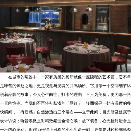
在城市的喧嚣中，一家有质感的餐厅就像一座隐秘的艺术馆，它不单
是味蕾的奔赴之地，更是视觉与灵魂的共鸣场所。它用每一个空间细节诉
说着品牌的故事，令人心生向往。打卡的理由，不只为美食，更为那一角
一景的惊艳。当我们不再轻别肤浅的「网红」，转而探寻一处有温度的餐
饮瞬间，「有质感」自然渗透出三个层次——立于此间，目光所及处属于
设计诉说；听音嗅微是对精致氛围全情召唤；放下装备，心无挂碍进食是
一种内心感动。但作为坐得上日程的小小生命一刻，更是要以轻松细腻姿