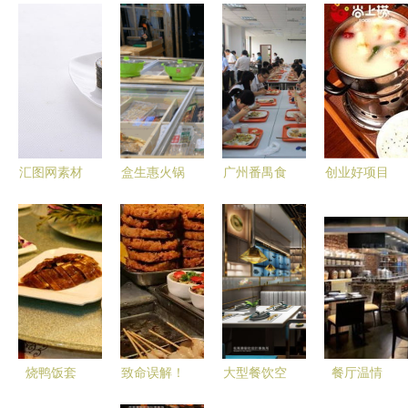
汇图网素材
盒生惠火锅
广州番禺食
创业好项目
灵感 肉松
食材超市
堂蔬菜配送
指南 选择
类餐饮的视
餐饮新零售
与团体餐上
餐饮加盟的
觉构图与菜
时代的便携
门服务的专
三大关键要
品展示
火锅革命
家
素
烧鸭饭套
致命误解！
大型餐饮空
餐厅温情
餐,中国菜
这些人压根
间设计要点
献给饮食男