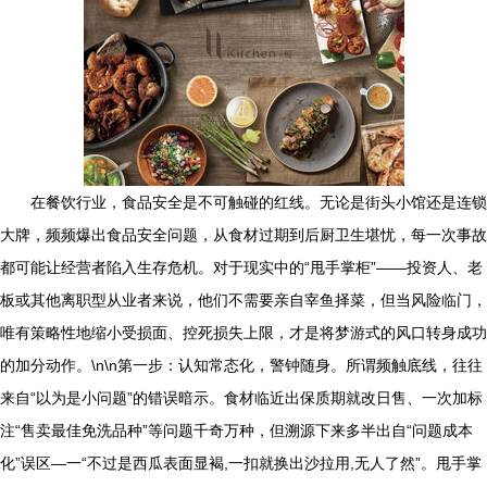
在餐饮行业，食品安全是不可触碰的红线。无论是街头小馆还是连锁
大牌，频频爆出食品安全问题，从食材过期到后厨卫生堪忧，每一次事故
都可能让经营者陷入生存危机。对于现实中的“甩手掌柜”――投资人、老
板或其他离职型从业者来说，他们不需要亲自宰鱼择菜，但当风险临门，
唯有策略性地缩小受损面、控死损失上限，才是将梦游式的风口转身成功
的加分动作。\n\n第一步：认知常态化，警钟随身。所谓频触底线，往往
来自“以为是小问题”的错误暗示。食材临近出保质期就改日售、一次加标
注“售卖最佳免洗品种”等问题千奇万种，但溯源下来多半出自“问题成本
化”误区—一“不过是西瓜表面显褐,一扣就换出沙拉用,无人了然”。甩手掌