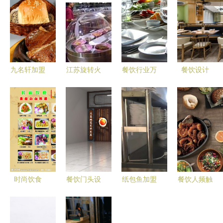
九名轩加盟
江苏旋转火
餐饮行业万
餐饮设计
费与加盟流
锅设备与南
亿大蛋糕，
深圳华空间
程详解
京铁板烧餐
多方势力入
设计卅卅串
饮设备的推
局，未来该
串红油店
荐生产厂家
怎么玩？
餐饮空间
powered
discuz
时尚饮食
餐饮门头设
纸包鱼加盟
餐饮人频触
以矢量艺术
计 让装修
餐饮市场未
食品安全底
演绎当代餐
效果图点亮
来的必由之
线，甩手掌