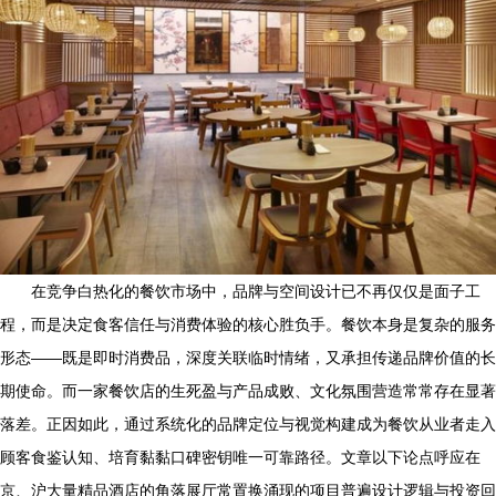
在竞争白热化的餐饮市场中，品牌与空间设计已不再仅仅是面子工
程，而是决定食客信任与消费体验的核心胜负手。餐饮本身是复杂的服务
形态——既是即时消费品，深度关联临时情绪，又承担传递品牌价值的长
期使命。而一家餐饮店的生死盈与产品成败、文化氛围营造常常存在显著
落差。正因如此，通过系统化的品牌定位与视觉构建成为餐饮从业者走入
顾客食鉴认知、培育黏黏口碑密钥唯一可靠路径。文章以下论点呼应在
京、沪大量精品酒店的角落展厅常置换涌现的项目普遍设计逻辑与投资回