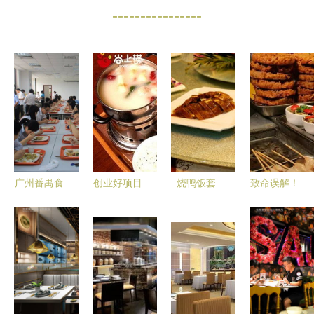
----------------
广州番禺食
创业好项目
烧鸭饭套
致命误解！
堂蔬菜配送
指南 选择
餐,中国菜
这些人压根
与团体餐上
餐饮加盟的
系,食品餐
不适合做餐
门服务的专
三大关键要
饮,摄影素
饮，你中招
家
素
材,汇图网
了吗？