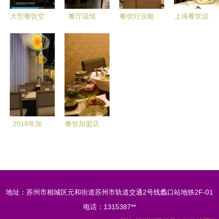
大型餐饮空
餐厅温情
餐饮行业顺
上海餐饮设
间设计要点
献给饮食男
应季节时
计如何吸引
全解析
女的美好生
蔬，更受食
食客 空间
活
客青睐
魔法成就排
队神话
2018年加
餐饮加盟店
盟餐饮创业
如何一炮而
的关键考量
红？揭秘四
因素
种模式引爆
生意火爆秘
地址：苏州市相城区元和街道苏州市轨道交通2号线蠡口站地铁2F-01
诀
电话：1315387**