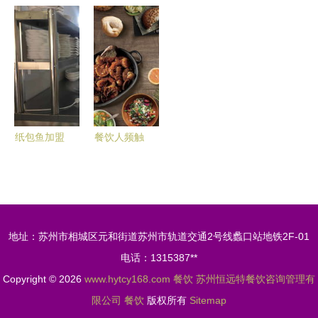
亿大蛋糕，
深圳华空间
以矢量艺术
计 让装修
多方势力入
设计卅卅串
演绎当代餐
效果图点亮
局，未来该
串红油店
饮美学
品牌的“第
怎么玩？
餐饮空间
一眼”魅力
powered
discuz
纸包鱼加盟
餐饮人频触
餐饮市场未
食品安全底
来的必由之
线，甩手掌
路
柜告诉你如
何最大程度
地址：苏州市相城区元和街道苏州市轨道交通2号线蠡口站地铁2F-01
降低损失
电话：1315387**
Copyright © 2026
www.hytcy168.com
餐饮
苏州恒远特餐饮咨询管理有
限公司
餐饮
版权所有
Sitemap