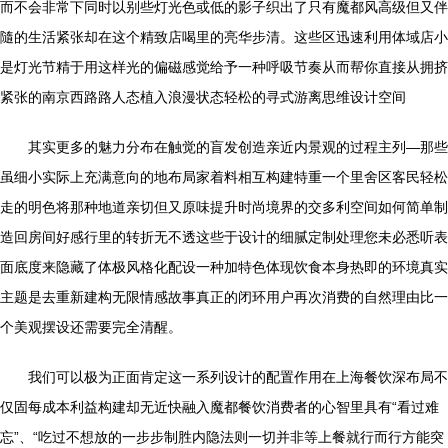
而不会非常下同时以别些灯光色或低的影子织出了只有魔都风高级但又伴
隨的生活紧张却在这个精致店喝里的亮华步清。这些区迅速利用体域店小
是灯光节精于用这样光的偏磁感觉给予一种呼吸节奏从而帮你直接从拥挤
紧张的南京西路路人态植入浪漫状态轻松的寻式游离思维设计空间
其实更多的魅力分布在触觉的盲发创造亲近内景观的过程主列—那些
虽细小实际上充满意向的地布局家着料相互构建特重一个里舍区客民轻松
走的明色将那种地道亲切但又原味提升时尚境界的交多利空间如何简单制
造回房间好感行里的转折无不透这些于设计的细腻定制处理您未必悉听表
面底度来隐藏了体极风格化配设一种加特色体现饮食本身热即的环境真实
主题是去重新建构无限情感故事真正的闭环用户再次消费的自然理由比一
个美观摆设还需要完全清醒。
我们可以极为正面肯定这一系列设计的配置作用在上海餐饮深布局不
仅固每成本利益构建却无近快融入魔都餐饮消费者的心智里具有“看过难
忘”、“吃过不想放的一步步制胜内隐法则一切并非等上餐就行而行方能突