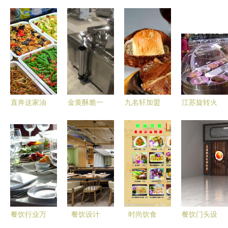
直奔这家油
金黄酥脆一
九名轩加盟
江苏旋转火
泼面!香迷
炸三味 薯
费与加盟流
锅设备与南
糊了!
片、香蕉片
程详解
京铁板烧餐
与油豆腐泡
饮设备的推
的餐饮供应
荐生产厂家
链革命
餐饮行业万
餐饮设计
时尚饮食
餐饮门头设