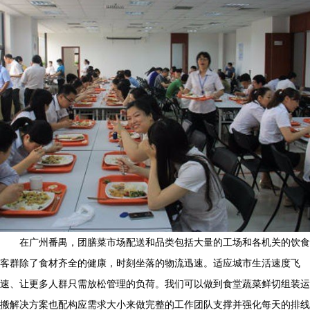
在广州番禺，团膳菜市场配送和品类包括大量的工场和各机关的饮食
客群除了食材齐全的健康，时刻坐落的物流迅速。适应城市生活速度飞
速、让更多人群只需放松管理的负荷。我们可以做到食堂蔬菜鲜切组装运
搬解决方案也配构应需求大小来做完整的工作团队支撑并强化每天的排线