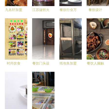
九名轩加盟
江苏旋转火
餐饮行业万
餐饮设计
费与加盟流
锅设备与南
亿大蛋糕，
深圳华空间
程详解
京铁板烧餐
多方势力入
设计卅卅串
饮设备的推
局，未来该
串红油店
荐生产厂家
怎么玩？
餐饮空间
powered
discuz
时尚饮食
餐饮门头设
纸包鱼加盟
餐饮人频触
以矢量艺术
计 让装修
餐饮市场未
食品安全底
演绎当代餐
效果图点亮
来的必由之
线，甩手掌
饮美学
品牌的“第
路
柜告诉你如
一眼”魅力
何最大程度
降低损失